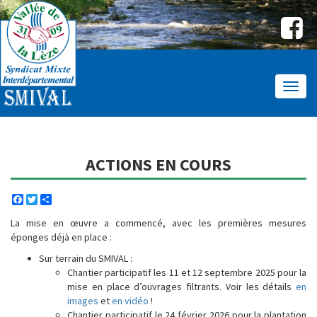
Affic
le
menu
ACTIONS EN COURS
Facebook
Twitter
Share
La mise en œuvre a commencé, avec les premières mesures
éponges déjà en place :
Sur terrain du SMIVAL :
Chantier participatif les 11 et 12 septembre 2025 pour la
mise en place d’ouvrages filtrants. Voir les détails
en
images
et
en vidéo
!
Chantier participatif le 24 février 2026 pour la plantation