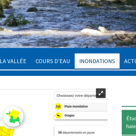
LA VALLÉE
COURS D'EAU
INONDATIONS
ACT
Étud
haie