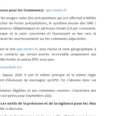
.
tenses pour les Communes)
:
apic.meteo.fr
r les images radar des précipitations qui est effectué à Météo
ction de fortes précipitations, le système envoie des SMS /
numéros téléphoniques et adresses Emails (10 par commune).
sque et la zone concernée et fournissent un lien vers la
 d’avoir les avertissements sur les communes adjacentes.
sur le site
apic.meteo.fr
, puis choisir la zone géographique à
des contacts qui seront avertis. Accessible uniquement aux
llectivités et autres EPIC sous peu.
cruesflash.fr/)
C depuis 2018. Il suit le même principe et la même règle
nt d’émission de messages qu’APIC. On s’abonne donc via
mmunes éligibles et aux communes voisines. L’ouverture aux
in est prévu pour Septembre 2021.
 Les outils de la prévision et de la vigilance pour les élus
ble ci-dessous.