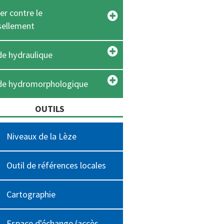
er contre le
sellement
e hydraulique
de hydromorphologique
OUTILS
Niveaux de la Lèze
Outil de références locales
Cartographie
Espace d'échange (accès