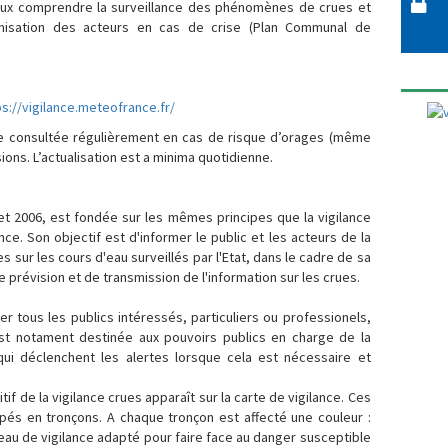
mieux comprendre la surveillance des phénomènes de crues et
anisation des acteurs en cas de crise (Plan Communal de
ps://vigilance.meteofrance.fr/
re consultée régulièrement en cas de risque d’orages (même
ons. L’actualisation est a minima quotidienne.
llet 2006, est fondée sur les mêmes principes que la vigilance
e. Son objectif est d'informer le public et les acteurs de la
s sur les cours d'eau surveillés par l'Etat, dans le cadre de sa
 prévision et de transmission de l'information sur les crues.
er tous les publics intéressés, particuliers ou professionels,
est notament destinée aux pouvoirs publics en charge de la
, qui déclenchent les alertes lorsque cela est nécessaire et
if de la vigilance crues apparaît sur la carte de vigilance. Ces
pés en tronçons. A chaque tronçon est affecté une couleur :
veau de vigilance adapté pour faire face au danger susceptible