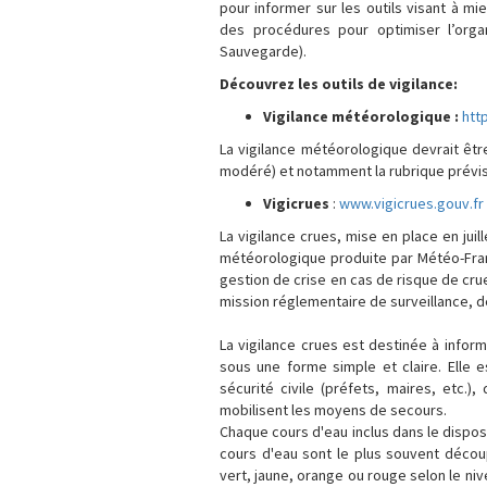
pour informer sur les outils visant à 
des procédures pour optimiser l’org
Sauvegarde).
Découvrez les outils de vigilance:
Vigilance météorologique :
htt
La vigilance météorologique devrait êt
modéré) et notamment la rubrique prévisi
Vigicrues
:
www.vigicrues.gouv.fr
La vigilance crues, mise en place en jui
météorologique produite par Météo-Franc
gestion de crise en cas de risque de crue
mission réglementaire de surveillance, de
La vigilance crues est destinée à inform
sous une forme simple et claire. Elle 
sécurité civile (préfets, maires, etc.)
mobilisent les moyens de secours.
Chaque cours d'eau inclus dans le disposit
cours d'eau sont le plus souvent décou
vert, jaune, orange ou rouge selon le ni