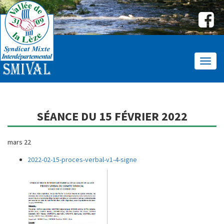
Affic
le
menu
SÉANCE DU 15 FÉVRIER 2022
mars 22
2022-02-15-proces-verbal-v1-4-signe