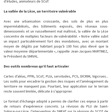
d’études, animateurs de SCoT.
La vallée de la Lèze, un territoire vulnérable
Avec une urbanisation croissante, des sols de plus en plus
imperméabilisés, des bâtiments exposés, des réseaux sous-
dimensionnés et un ruissellement mal maîtrisé, la vallée de la Lèze
concentre de multiples facteurs de vulnérabilité. « Notre vallée subit
un impact particulièrement fort des inondations, avec un montant
moyen de dégâts par habitant jusqu’à 100 fois plus élevé que la
valeur moyenne départementale », rappelle Jean-Jacques MARTINEZ,
le Président du SMIVAL.
Des outils nombreux qu’il faut articuler
Cartes d’aléas, PPRi, SCoT, PLUi, servitudes, PCS, DICRIM, Vigicrues...
Les outils pour encadrer la gestion des risques et l’aménagement du
territoire ne manquent pas. Pourtant, leur application sur le terrain
reste souvent limitée, délicate à s’approprier.
Le format d’échange adopté a permis de clarifier ces enjeux à partir
de retours d’expérience concrets. La révision du PLU de Saint-
Sulpice-sur-Lèze, l’intervention du SMEAT sur la révision du SCOT de