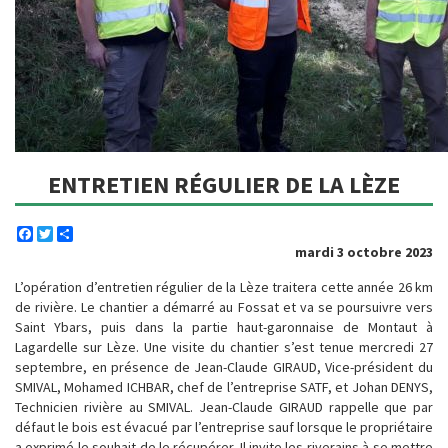
ENTRETIEN RÉGULIER DE LA LÈZE
Facebook
Twitter
Share
mardi 3 octobre 2023
L’opération d’entretien régulier de la Lèze traitera cette année 26 km
de rivière. Le chantier a démarré au Fossat et va se poursuivre vers
Saint Ybars, puis dans la partie haut-garonnaise de Montaut à
Lagardelle sur Lèze. Une visite du chantier s’est tenue mercredi 27
septembre, en présence de Jean-Claude GIRAUD, Vice-président du
SMIVAL, Mohamed ICHBAR, chef de l’entreprise SATF, et Johan DENYS,
Technicien rivière au SMIVAL. Jean-Claude GIRAUD rappelle que par
défaut le bois est évacué par l’entreprise sauf lorsque le propriétaire
a exprimé le souhait de le récupérer. Il invite les riverains à se mettre