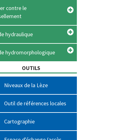
er contre le
sellement
e hydraulique
de hydromorphologique
OUTILS
Niveaux de la Lèze
Outil de références locales
Cartographie
Espace d'échange (accès