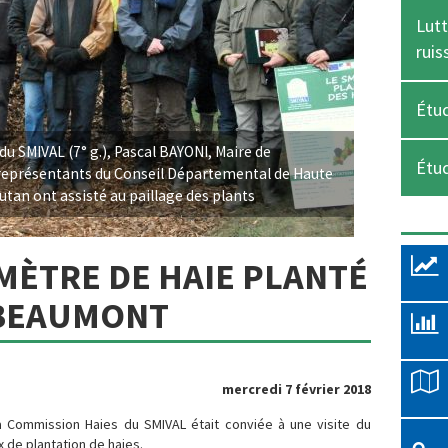
Lutt
ruis
Étud
u SMIVAL (7° g.), Pascal BAYONI, Maire de
Étu
e, représentants du Conseil Départemental de Haute
utan ont assisté au paillage des plants
MÈTRE DE HAIE PLANTÉ
BEAUMONT
mercredi 7 février 2018
a Commission Haies du SMIVAL était conviée à une visite du
x de plantation de haies.