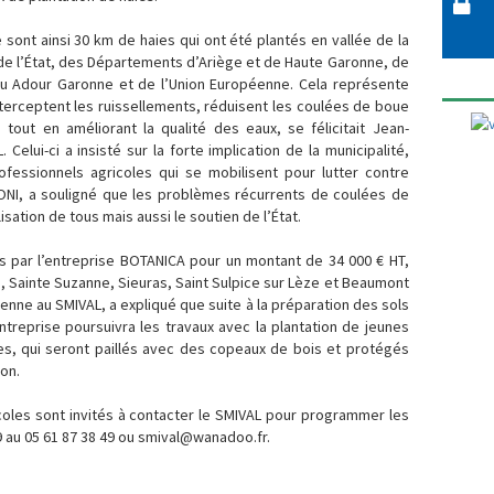
sont ainsi 30 km de haies qui ont été plantés en vallée de la
 de l’État, des Départements d’Ariège et de Haute Garonne, de
Eau Adour Garonne et de l’Union Européenne. Cela représente
nterceptent les ruissellements, réduisent les coulées de boue
s tout en améliorant la qualité des eaux, se félicitait Jean-
elui-ci a insisté sur la forte implication de la municipalité,
ofessionnels agricoles qui se mobilisent pour lutter contre
YONI, a souligné que les problèmes récurrents de coulées de
ation de tous mais aussi le soutien de l’État.
sés par l’entreprise BOTANICA pour un montant de 34 000 € HT,
 Sainte Suzanne, Sieuras, Saint Sulpice sur Lèze et Beaumont
enne au SMIVAL, a expliqué que suite à la préparation des sols
entreprise poursuivra les travaux avec la plantation de jeunes
es, qui seront paillés avec des copeaux de bois et protégés
on.
icoles sont invités à contacter le SMIVAL pour programmer les
9 au 05 61 87 38 49 ou
smival@wanadoo.fr
.