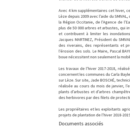
Avec 4 km supplémentaires cet hiver, ce 
Lèze depuis 2009 avec l’aide du SMIVAL,
la Région Occitanie, de l’Agence de l’
plus de 50 000 arbres et arbustes, qui i
et contribuent à limiter les inondation
Jacques MARTINEZ, Président du SMIVAL. C
des riverains, des représentants et pr
l’érosion des sols. Le Maire, Pascal BA
boue nécessitent non seulement la mobilis
Les travaux de l’hiver 2017-2018, réali
concernent les communes du Carla Bayle,
sur Lèze. Sur site, Jade BOSCHÉ, technici
réalisée au cours du mois de janvier, l’
plants d’arbustes et d’arbres champêtr
des herbivores par des filets de protecti
Les propriétaires et les exploitants agr
projets de plantation de l’hiver 2018-201
Documents associés