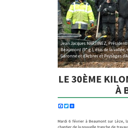
Jean Jacques MARTINEZ, Président d
Beaumont (9° g.), élus de la vallé
Garonne et d'Arbres et Paysages d'A
LE 30ÈME KILO
À 
Facebook
Twitter
Share
Mardi 6 février à Beaumont sur Lèze, l
chantier de la nouvelle tranche de travau