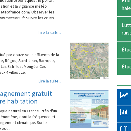
Étud
ndation :Géorisques : le portail
ation et la vigilance météo :
haie
meteofrance.com/ Observer les
www.meteo60.fr Suivre les crues
Lutt
ruis
Lire la suite...
Étud
ué par douze sous affluents de la
e, Régou, Saint-Jean, Barrique,
Étu
Las Estrilles, Mongéa. Ces
 4 villes : Le...
Lire la suite...
pagnement gratuit
re habitation
sque naturel en France. Près d'un
phénomène, dont la fréquence et
angement climatique. Sur le
 est...