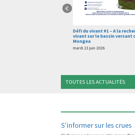
 vivant #1 – A la recherche du
À Pins-Justaret, les éco-d
sur le bassin versant du
passent à l’action pour
a
l’environnement
juin 2026
lundi 15 juin 2026
TOUTES LES ACTUALITÉS
S'informer sur les crues