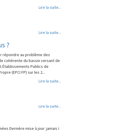
Lire la suite...
Lire la suite...
s ?
our répondre au problème des
elle cohérente du bassin versant de
5 Établissements Publics de
opre (EPCI FP) sur les 2...
Lire la suite...
Lire la suite...
ées Dernière mise à jour: jamais ℹ️