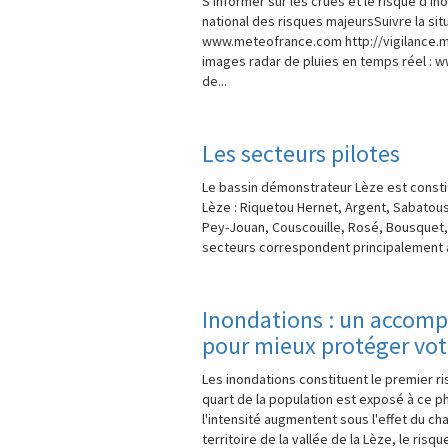
S'informer sur les crues et le risque d'ino
national des risques majeursSuivre la situ
www.meteofrance.com http://vigilance.
images radar de pluies en temps réel : 
de...
Les secteurs pilotes
Le bassin démonstrateur Lèze est constit
Lèze : Riquetou Hernet, Argent, Sabatous
Pey-Jouan, Couscouille, Rosé, Bousquet, 
secteurs correspondent principalement aux
Inondations : un accom
pour mieux protéger vot
Les inondations constituent le premier ri
quart de la population est exposé à ce 
l'intensité augmentent sous l'effet du ch
territoire de la vallée de la Lèze, le risque