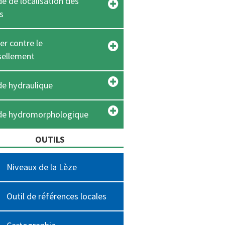
e de localisation des
s
er contre le
sellement
e hydraulique
de hydromorphologique
OUTILS
Niveaux de la Lèze
Outil de références locales