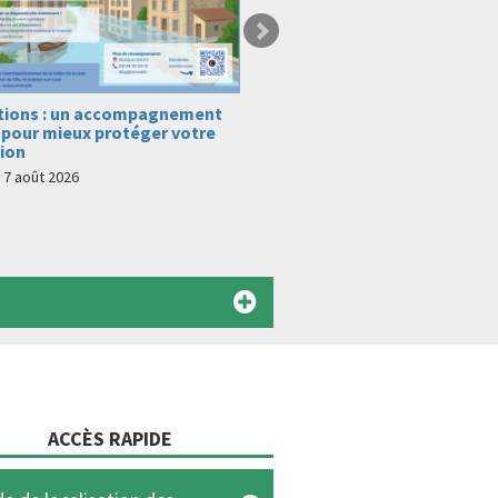
d'emploi : Chargé de
Défi du vivant #1 – A la rec
tion Inondations h/f
vivant sur le bassin versant
Mongea
juillet 2026
mardi 23 juin 2026
ACCÈS RAPIDE