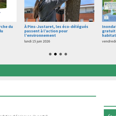
élégués
Inondations : un accompagnement
Offre 
gratuit pour mieux protéger votre
préven
habitation
jeudi 16 
vendredi 7 août 2026